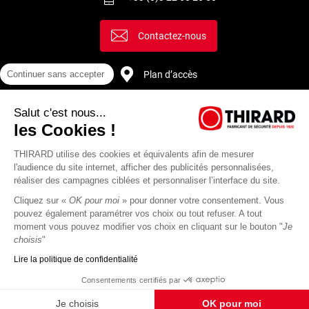
Contactez-nous
Continuer sans accepter
Plan d’accès
Salut c'est nous...
Recrutement
les Cookies !
THIRARD utilise des cookies et équivalents afin de mesurer
l'audience du site internet, afficher des publicités personnalisées,
réaliser des campagnes ciblées et personnaliser l’interface du site.
Cliquez sur «
OK pour moi
» pour donner votre consentement. Vous
pouvez également paramétrer vos choix ou tout refuser. A tout
moment vous pouvez modifier vos choix en cliquant sur le bouton "
Je
choisis
"
Lire la politique de confidentialité
Mentions
Politique de
Actualités
Revue
CGU
CGV
Consentements certifiés par
légales
protection des
Thirard
de
données
presse
Je choisis
OK pour moi