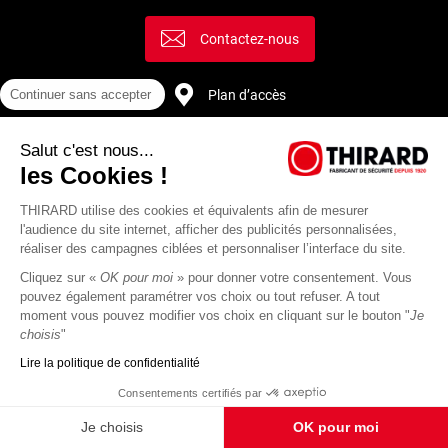
Contactez-nous
Plan d’accès
Continuer sans accepter
Salut c'est nous...
Recrutement
les Cookies !
THIRARD utilise des cookies et équivalents afin de mesurer
l'audience du site internet, afficher des publicités personnalisées,
réaliser des campagnes ciblées et personnaliser l’interface du site.
Cliquez sur «
OK pour moi
» pour donner votre consentement. Vous
pouvez également paramétrer vos choix ou tout refuser. A tout
moment vous pouvez modifier vos choix en cliquant sur le bouton "
Je
choisis
"
Lire la politique de confidentialité
Mentions
Politique de
Actualités
Revue
CGU
CGV
Consentements certifiés par
légales
protection des
Thirard
de
données
presse
Je choisis
OK pour moi