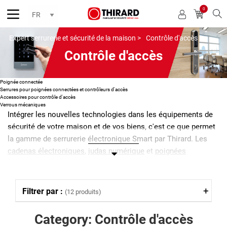
0
Reche
Expert serrurerie et sécurité de la maison >
Contrôle d'accès
Contrôle d'accès
Poignée connectée
Serrures pour poignées connectées et contrôleurs d'accès
Accessoires pour contrôle d'accès
Verrous mécaniques
Intégrer les nouvelles technologies dans les équipements de
sécurité de votre maison et de vos biens, c'est ce que permet
la gamme de serrurerie électronique Smart par Thirard. Les
cadenas électroniques
,
judas numérique
et
poignées
connectées
fonctionnent simplement grâce à une application
installée sur votre téléphone mobile. Efficace et pratique, vous
pouvez même gérer à distance les droits d'accès de vos
Filtrer par :
(12 produits)
poignées connectées. Cette technologie intelligente brevetée
fonctionne avec le Wifi et le Bluetooth de votre téléphone.
Category: Contrôle d'accès
Plus besoin de mémoriser de code ou d'utiliser de clé. Finis