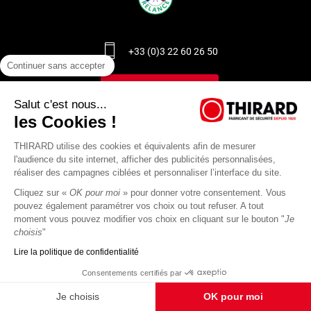
+33 (0)3 22 60 26 50
Continuer sans accepter
Contactez-nous
Salut c'est nous...
les Cookies !
Plan d’accès
THIRARD utilise des cookies et équivalents afin de mesurer
l'audience du site internet, afficher des publicités personnalisées,
Recrutement
réaliser des campagnes ciblées et personnaliser l’interface du site.
Cliquez sur «
OK pour moi
» pour donner votre consentement. Vous
pouvez également paramétrer vos choix ou tout refuser. A tout
moment vous pouvez modifier vos choix en cliquant sur le bouton "
Je
choisis
"
Lire la politique de confidentialité
Consentements certifiés par
Je choisis
OK pour moi