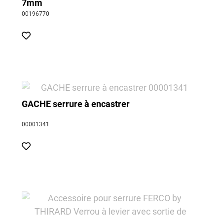
7mm
00196770
GACHE serrure à encastrer
00001341