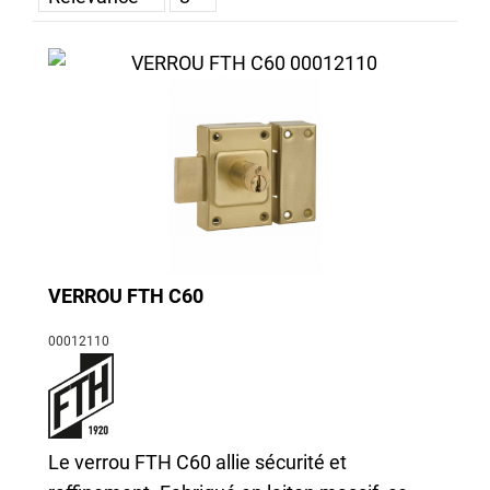
la protection de vos biens, en
apportant une touche de charme
nostalgique à vos portes. Ces verrous
conjuguent sécurité et élégance,
offrant ainsi une solution équilibrée
pour vos besoins en matière de
verrouillage.
VERROU FTH C60
00012110
Le verrou FTH C60 allie sécurité et