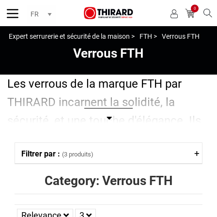
0
Reche
Expert serrurerie et sécurité de la maison >
FTH >
Verrous FTH
Verrous FTH
Les verrous de la marque FTH par
THIRARD incarnent la solidité, la
sécurité, et une touche d'élégance. Ils
s'inscrivent dans une tradition
Filtrer par :
(3 produits)
artisanale de qualité, garantissant une
protection fiable pour vos portes. La
Category: Verrous FTH
marque FTH, qui bénéficie d'un
héritage solide, inspire confiance pour
Relevance
3