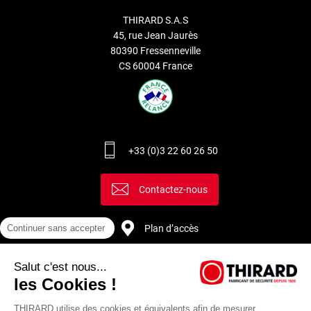
THIRARD S.A.S
45, rue Jean Jaurès
80390 Fressenneville
CS 60004 France
+33 (0)3 22 60 26 50
Contactez-nous
Plan d’accès
Continuer sans accepter
Salut c'est nous...
Recrutement
les Cookies !
THIRARD utilise des cookies et équivalents afin de mesurer