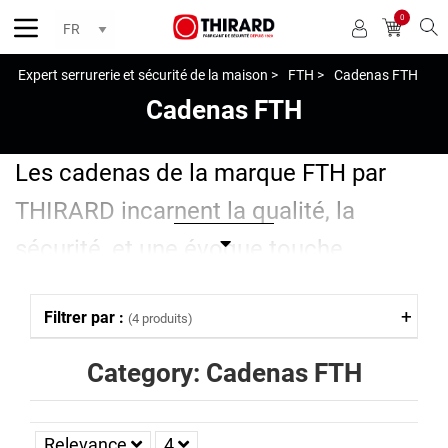
0
Reche
Expert serrurerie et sécurité de la maison >
FTH >
Cadenas FTH
Cadenas FTH
Les cadenas de la marque FTH par
THIRARD incarnent la qualité, la
sécurité, et une évoque touche
nostalgique. Forts d'une tradition de
Filtrer par :
(4 produits)
durabilité, ils préservent une esthétique
vintage tout en offrant une protection
Category: Cadenas FTH
solide contre les intrusions. Avec une
variété de modèles adaptés à diverses
Relevance
4