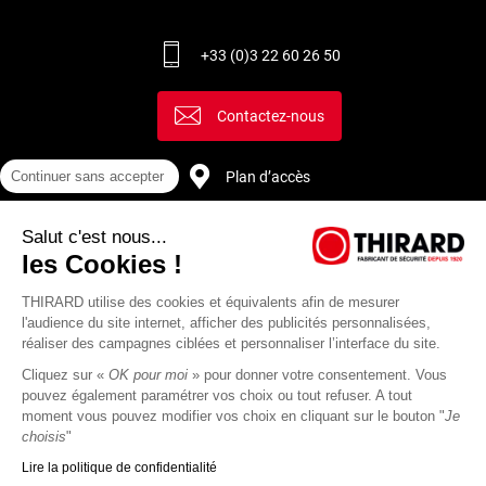
+33 (0)3 22 60 26 50
Contactez-nous
Plan d’accès
Continuer sans accepter
Salut c'est nous...
Recrutement
les Cookies !
THIRARD utilise des cookies et équivalents afin de mesurer
l'audience du site internet, afficher des publicités personnalisées,
réaliser des campagnes ciblées et personnaliser l’interface du site.
Cliquez sur «
OK pour moi
» pour donner votre consentement. Vous
pouvez également paramétrer vos choix ou tout refuser. A tout
moment vous pouvez modifier vos choix en cliquant sur le bouton "
Je
choisis
"
Lire la politique de confidentialité
Mentions
Politique de
Actualités
Revue
CGU
CGV