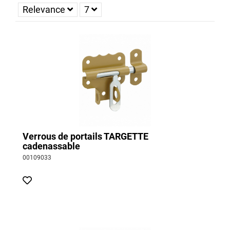
jardin, vous pouvez
cadenasser votre
verrou
afin d'assurer le
Relevance
7
verrouillage du dispositif. Ces systèmes sont
adaptés à une
utilisation en extérieur
. Il est alors conseillé de choisir un
cadenas de qualité avec une anse d’un diamètre de 10mm.
Faciles et rapides installer, les
verrous de portail se vissent
simplement sur un support adapté à l'aide de 4 à 6 vis
.
Verrous de portails TARGETTE
cadenassable
00109033