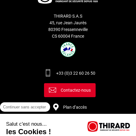
THIRARD S.A.S
45, rue Jean Jaurès
80390 Fressenneville
CS 60004 France
+33 (0)3 22 60 26 50
Contactez-nous
Plan d’accès
Continuer sans accepter
Salut c'est nous...
Recrutement
les Cookies !