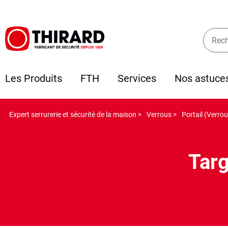
Les Produits
FTH
Services
Nos astuce
Expert serrurerie et sécurité de la maison >
Verrous >
Portail (Verrou
Targ