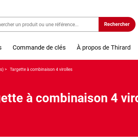
s
Commande de clés
À propos de Thirard
s) >
Targette à combinaison 4 virolles
ette à combinaison 4 vir