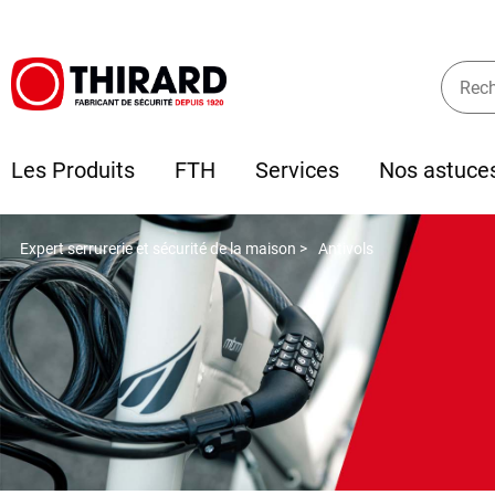
Les Produits
FTH
Services
Nos astuce
Expert serrurerie et sécurité de la maison >
Antivols