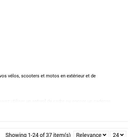
os vélos, scooters et motos en extérieur et de
uvez utiliser un antivol de cadre ou encore un
cadenas
n d’attacher le vélo à un point fixe pour de meilleurs niveaux
la résistance de votre antivol vélo. Optez également pour
Showing 1-24 of 37 item(s)
Relevance
24