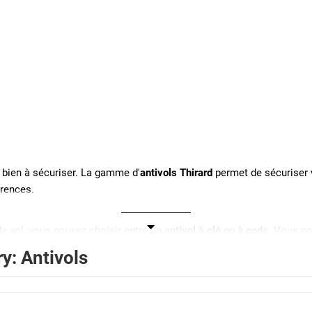
u bien à sécuriser. La gamme d'
antivols Thirard
permet de sécuriser v
érences.
de vol, vous pouvez choisir entre un
antivol à clé ou à code
. Vous po
tement conseillé de
choisir un antivol U, un câble, ou une chaîne
, afi
y: Antivols
 disponibles selon plusieurs diamètres avec blindage pour renforcer 
squ'à 1,80m.