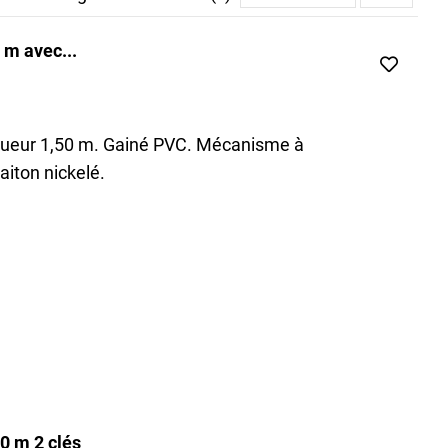
es freins à disque
sont très efficaces pour sécuriser les
 m avec...
à transporter.
aînes assurent un niveau de verrouillage le plus élevé
gueur 1,50 m. Gainé PVC. Mécanisme à
laiton nickelé.
0 m 2 clés