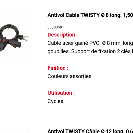
Les antivols. Thirard propose également des
antivols par blocage d
Antivol Cable TWISTY Ø 8 long. 1,50
 sûreté à clé tubulaire en font un dispositif pratique à utiliser et 
00303501
Description :
vec des
anses en acier cémenté nickelé et gainées
. De même, les ch
Câble acier gainé PVC. Ø 8 mm, lon
tance accrue.
goupilles. Support de fixation 2 clés 
Finition :
Couleurs assorties.
Utilisation :
Cycles.
Antivol TWISTY Câble Ø 12 long. 0,6