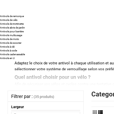
Antivols de remorque
Antivols de vélo
Antivols de trottinette
Antivols abris de jardin
Antivols pour barrière
Antivols multiusage
Antivols de moto
Antivols de scooter
Antivols à clé
Antivols à code
Antivols cadenassable
Antivols en U
Adaptez le choix de votre antivol à chaque utilisation et a
sélectionner votre système de verrouillage selon vos préf
Quel antivol choisir pour un vélo ?
Afin de sécuriser vos vélos et cycles contre une tentative 
classique
pour les arrêts de courtes durée mais il est for
Categor
Filtrer par :
de sécurité.
(35 produits)
Les câbles en acier, gainés en silicone, PVC et nylon sont
Largeur
un antivol à câble et cadenas pour utiliser une longueur ju