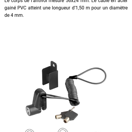
Le corps de l’antivol mesure 56x24 mm. Le câble en acier
gainé PVC atteint une longueur d’1,50 m pour un diamètre
de 4 mm.