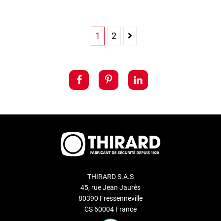
1
2
THIRARD S.A.S
45, rue Jean Jaurès
80390 Fressenneville
CS 60004 France