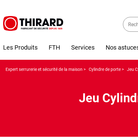
Les Produits
FTH
Services
Nos astuce
Expert serrurerie et sécurité de la maison >
Cylindre de porte >
Jeu C
Jeu Cylind