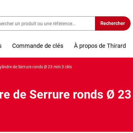
s
Commande de clés
À propos de Thirard
ylindre de Serrure ronds Ø 23 mm 3 clés
re de Serrure ronds Ø 2