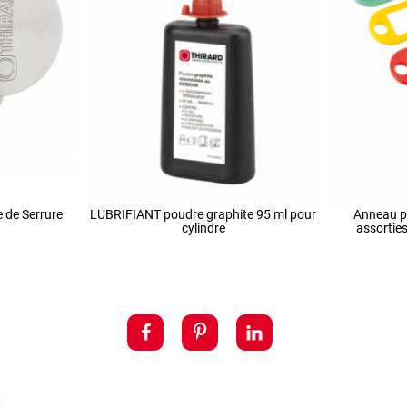
e de Serrure
LUBRIFIANT poudre graphite 95 ml pour
Anneau po
cylindre
assortie