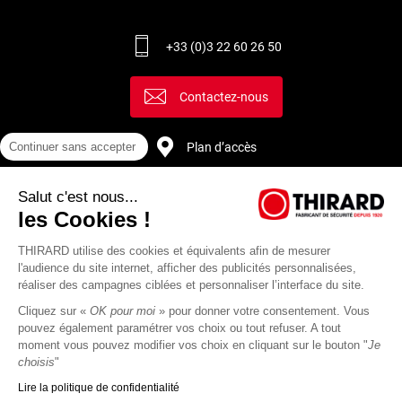
+33 (0)3 22 60 26 50
Contactez-nous
Continuer sans accepter
Plan d’accès
Salut c'est nous...
Recrutement
les Cookies !
THIRARD utilise des cookies et équivalents afin de mesurer
l'audience du site internet, afficher des publicités personnalisées,
réaliser des campagnes ciblées et personnaliser l’interface du site.
Cliquez sur «
OK pour moi
» pour donner votre consentement. Vous
pouvez également paramétrer vos choix ou tout refuser. A tout
moment vous pouvez modifier vos choix en cliquant sur le bouton "
Je
choisis
"
Lire la politique de confidentialité
Mentions
Politique de
Actualités
Revue
CGU
CGV