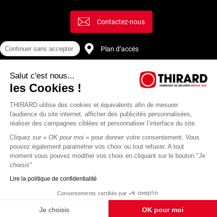
Contactez-nous
Continuer sans accepter
Plan d’accès
Salut c'est nous...
Recrutement
les Cookies !
THIRARD utilise des cookies et équivalents afin de mesurer
l'audience du site internet, afficher des publicités personnalisées,
réaliser des campagnes ciblées et personnaliser l’interface du site.
Cliquez sur «
OK pour moi
» pour donner votre consentement. Vous
pouvez également paramétrer vos choix ou tout refuser. A tout
moment vous pouvez modifier vos choix en cliquant sur le bouton "
Je
choisis
"
Lire la politique de confidentialité
Mentions
Politique de
Actualités
Revue
CGU
CGV
Consentements certifiés par
légales
protection des
Thirard
de
données
presse
Je choisis
OK pour moi