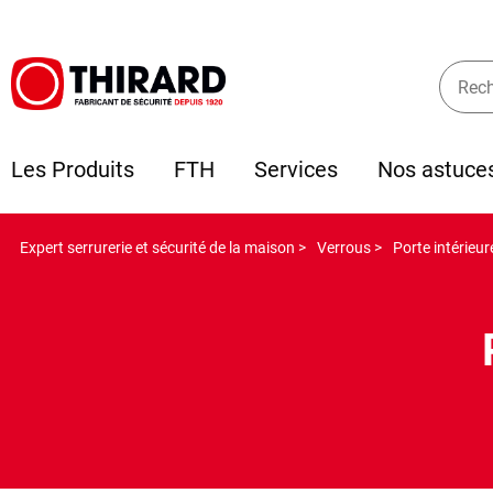
Les Produits
FTH
Services
Nos astuce
Expert serrurerie et sécurité de la maison >
Verrous >
Porte intérieur