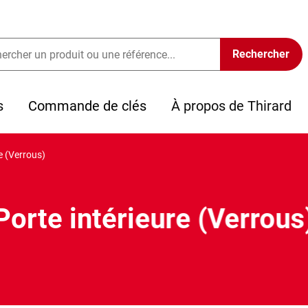
s
Commande de clés
À propos de Thirard
e (Verrous)
Porte intérieure (Verrous