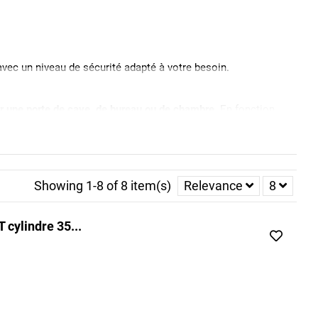
vec un niveau de sécurité adapté à votre besoin.
r une porte de cave, de bureau ou de chambre
. En fonction
on et extérieur avec une clé
, ou un
verrou de porte double
tre possible, pour les secours, d’ouvrir la porte rapidement.
Showing 1-8 of 8 item(s)
Relevance
8
e Libre/occupé
simples à installer. Vous pourrez retrouver
 cylindre 35...