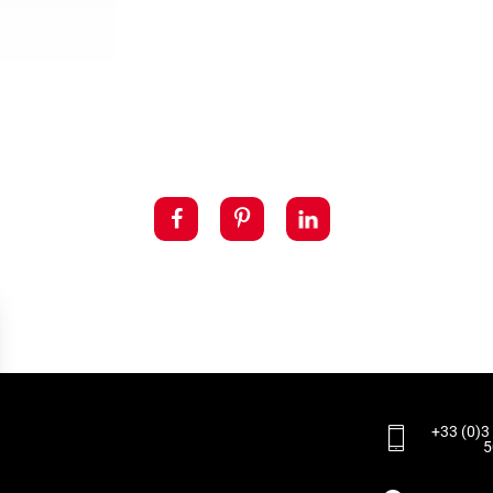
+33 (0)3
5