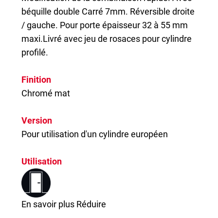
Oui, chaque verrou Thirard est fourni avec les vis, gâche, et parfois un cache de propreté pour
béquille double Carré 7mm. Réversible droite
une
installation complète
.
/ gauche. Pour porte épaisseur 32 à 55 mm
maxi.Livré avec jeu de rosaces pour cylindre
profilé.
Finition
Chromé mat
Version
Pour utilisation d'un cylindre européen
Utilisation
En savoir plus
Réduire