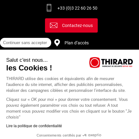
+33 (0)3 22 60 26 50
Contactez-nous
Plan d’accès
Continuer sans accepter
Salut c'est nous...
Recrutement
les Cookies !
THIRARD utilise des cookies et équivalents afin de mesurer
l'audience du site internet, afficher des publicités personnalisées,
réaliser des campagnes ciblées et personnaliser l’interface du site.
Cliquez sur «
OK pour moi
» pour donner votre consentement. Vous
pouvez également paramétrer vos choix ou tout refuser. A tout
moment vous pouvez modifier vos choix en cliquant sur le bouton "
Je
choisis
"
Lire la politique de confidentialité
Mentions
Politique de
Actualités
Revue
CGU
CGV
Consentements certifiés par
légales
protection des
Thirard
de