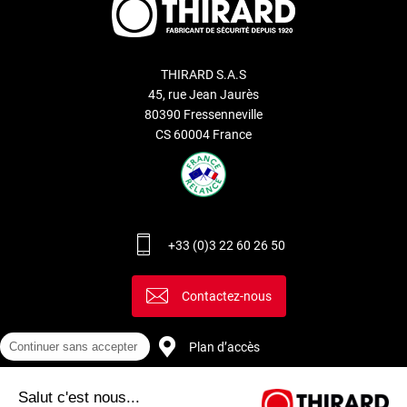
THIRARD S.A.S
45, rue Jean Jaurès
80390 Fressenneville
CS 60004 France
+33 (0)3 22 60 26 50
Contactez-nous
Plan d’accès
Continuer sans accepter
Salut c'est nous...
Recrutement