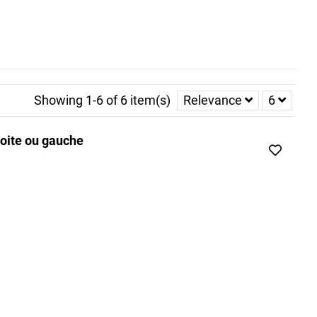
Showing 1-6 of 6 item(s)
Relevance
6
oite ou gauche