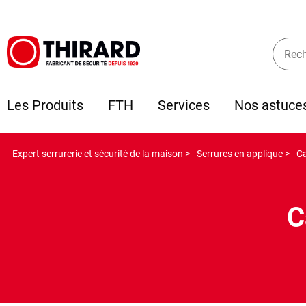
Les Produits
FTH
Services
Nos astuce
Expert serrurerie et sécurité de la maison >
Serrures en applique >
Ca
C