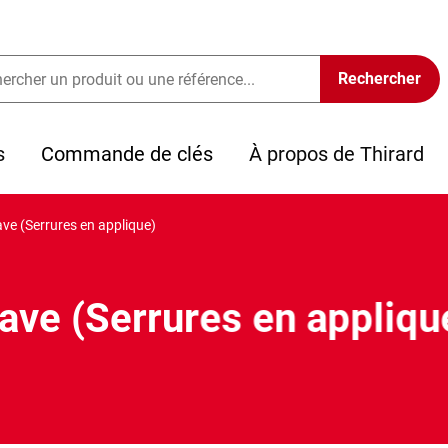
s
Commande de clés
À propos de Thirard
ve (Serrures en applique)
ave (Serrures en appliqu