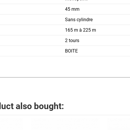
45 mm
Sans cylindre
165 m à 225 m
2 tours
BOITE
uct also bought: