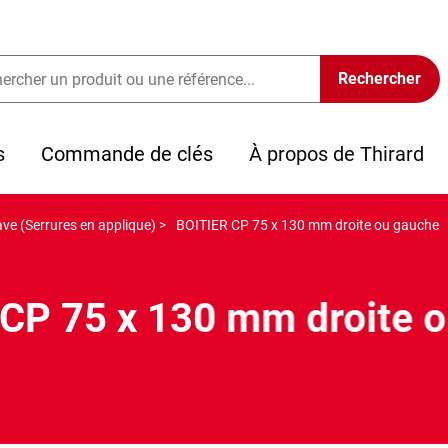
s
Commande de clés
À propos de Thirard
ve (Serrures en applique) >
BOITIER CP 75 x 130 mm droite ou gauche
CP 75 x 130 mm droite 