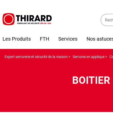
Les Produits
FTH
Services
Nos astuce
Expert serrurerie et sécurité de la maison >
Serrures en applique >
Ca
BOITIER 