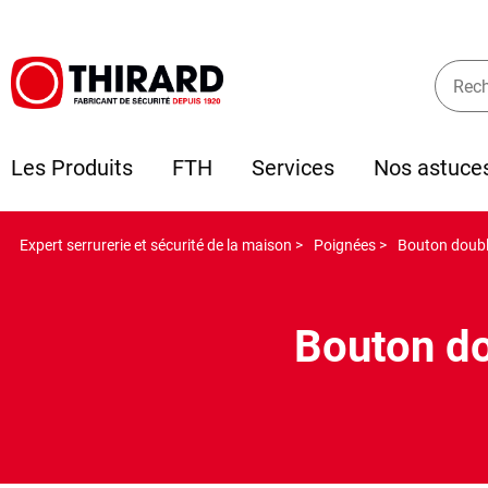
Les Produits
FTH
Services
Nos astuce
Expert serrurerie et sécurité de la maison >
Poignées >
Bouton doubl
Bouton do