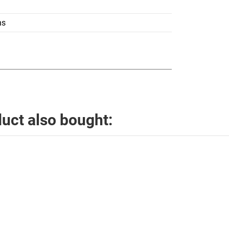
ns
uct also bought: