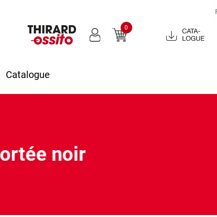
0
Catalogue
2022
Catalogue
ortée noir