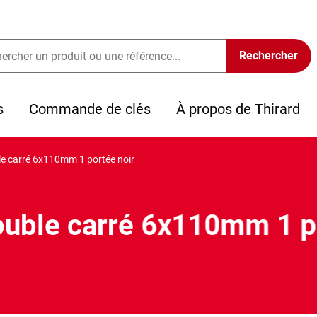
s
Commande de clés
À propos de Thirard
e carré 6x110mm 1 portée noir
uble carré 6x110mm 1 p