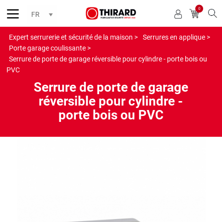
0
Reche
Expert serrurerie et sécurité de la maison >
Serrures en applique >
Porte garage coulissante >
Serrure de porte de garage réversible pour cylindre - porte bois ou
PVC
Serrure de porte de garage
réversible pour cylindre -
porte bois ou PVC