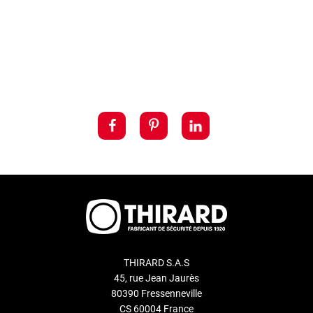
THIRARD S.A.S
45, rue Jean Jaurès
80390 Fressenneville
CS 60004 France