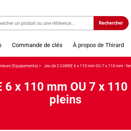
s
Commande de clés
À propos de Thirard
érieure (Equipements) >
Jeu de 2 CARRE 6 x 110 mm OU 7 x 110 mm - fen
 6 x 110 mm OU 7 x 110
pleins