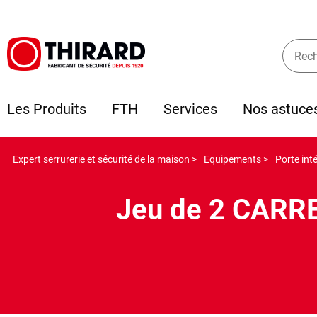
Les Produits
FTH
Services
Nos astuce
Expert serrurerie et sécurité de la maison >
Equipements >
Porte int
Jeu de 2 CARRE