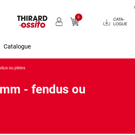
0
Catalogue
2022
Catalogue
dus ou pleins
 mm - fendus ou