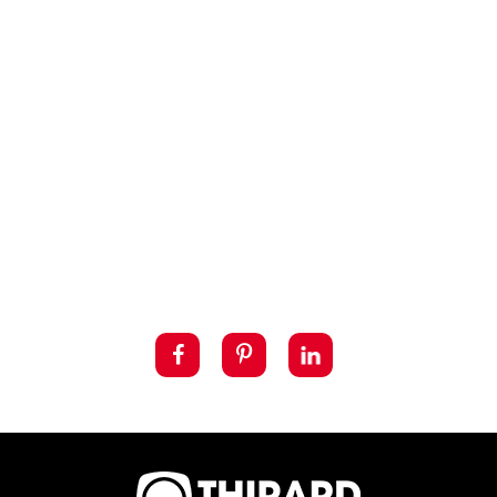
BOITIER Serrure à
encastrer à cylindre
- Entre Axe 92 - axe
21 / 24 / 26 / 30
(selon modèle)