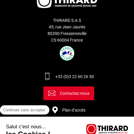
THIRARD S.A.S
45, rue Jean Jaurès
80390 Fressenneville
CS 60004 France
+33 (0)3 22 60 26 50
Contactez-nous
Plan d’accès
Continuer sans accepter
Salut c'est nous...
Recrutement