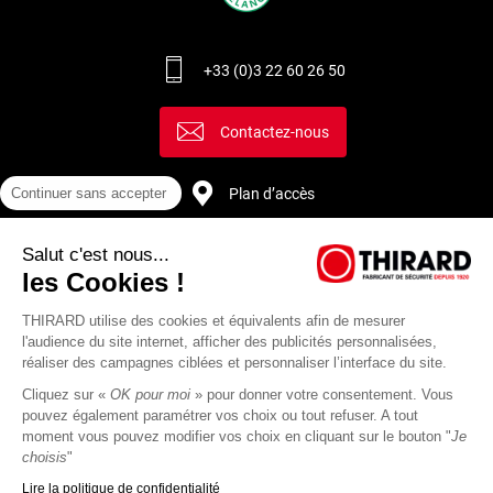
+33 (0)3 22 60 26 50
Contactez-nous
Plan d’accès
Continuer sans accepter
Salut c'est nous...
Recrutement
les Cookies !
THIRARD utilise des cookies et équivalents afin de mesurer
l'audience du site internet, afficher des publicités personnalisées,
réaliser des campagnes ciblées et personnaliser l’interface du site.
Cliquez sur «
OK pour moi
» pour donner votre consentement. Vous
pouvez également paramétrer vos choix ou tout refuser. A tout
moment vous pouvez modifier vos choix en cliquant sur le bouton "
Je
choisis
"
Lire la politique de confidentialité