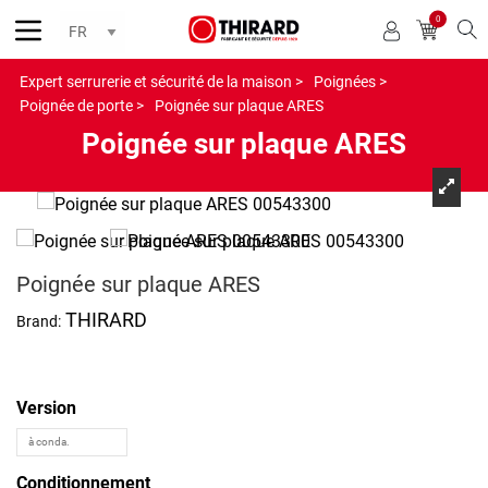
0
Reche
Expert serrurerie et sécurité de la maison >
Poignées >
Poignée de porte >
Poignée sur plaque ARES
Poignée sur plaque ARES
Poignée sur plaque ARES
THIRARD
Brand:
Version
Conditionnement