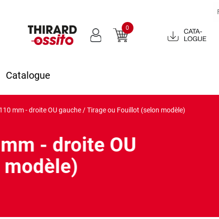
0
Catalogue
2022
Catalogue
 110 mm - droite OU gauche / Tirage ou Fouillot (selon modèle)
 mm - droite OU
n modèle)