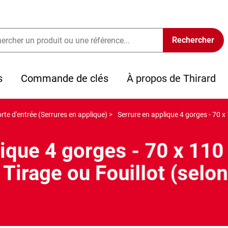
s
Commande de clés
À propos de Thirard
rte d'entrée (Serrures en applique) >
Serrure en applique 4 gorges - 70 x
lique 4 gorges - 70 x 110
 Tirage ou Fouillot (selo