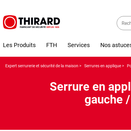
Les Produits
FTH
Services
Nos astuce
Expert serrurerie et sécurité de la maison >
Serrures en applique >
Po
Serrure en app
gauche /