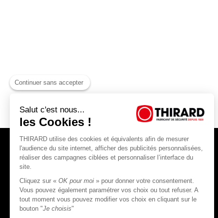
Continuer sans accepter
Salut c'est nous...
les Cookies !
THIRARD utilise des cookies et équivalents afin de mesurer
l'audience du site internet, afficher des publicités personnalisées,
réaliser des campagnes ciblées et personnaliser l’interface du
site.
Cliquez sur «
OK pour moi
» pour donner votre consentement.
THIRARD S.A.S
Vous pouvez également paramétrer vos choix ou tout refuser. A
tout moment vous pouvez modifier vos choix en cliquant sur le
45, rue Jean Jaurès
bouton "
Je choisis
"
80390 Fressenneville