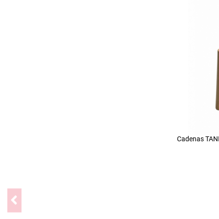
Cadenas TANK