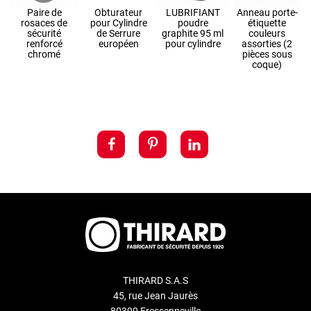
-
Paire de
Obturateur
LUBRIFIANT
Anneau porte-
rosaces de
pour Cylindre
poudre
étiquette
sécurité
de Serrure
graphite 95 ml
couleurs
renforcé
européen
pour cylindre
assorties (2
chromé
pièces sous
coque)
THIRARD S.A.S
45, rue Jean Jaurès
80390 Fressenneville