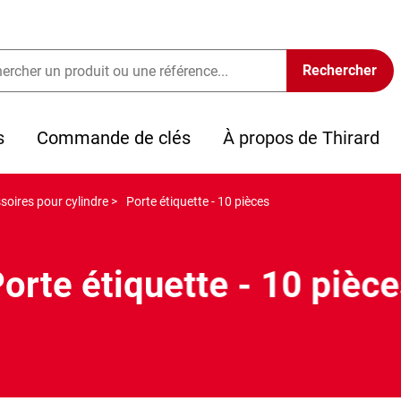
s
Commande de clés
À propos de Thirard
soires pour cylindre >
Porte étiquette - 10 pièces
orte étiquette - 10 pièc