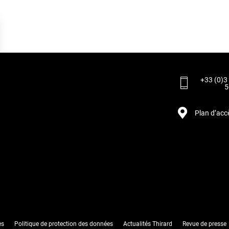
+33 (0)3
5
Plan d’acc
rantissant la conformité avec les réglementations. Personnalisez vos préférences pour contrôler 
es
Politique de protection des données
Actualités Thirard
Revue de presse