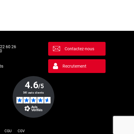
 22 60 26
Contactez-nous
0
ès
Recrutement
la manière dont vos informations sont manipulées.
CGU
CGV