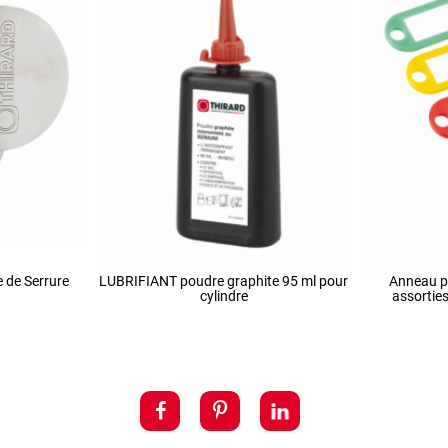
e de Serrure
LUBRIFIANT poudre graphite 95 ml pour
Anneau po
cylindre
assortie