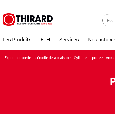
Les Produits
FTH
Services
Nos astuce
Expert serrurerie et sécurité de la maison >
Cylindre de porte >
Acces
P