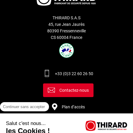
THIRARD S.A.S
45, rue Jean Jaurès
80390 Fressenneville
CS 60004 France
+33 (0)3 22 60 26 50
Contactez-nous
Continuer sans accepter
Plan d’accès
Salut c'est nous...
Recrutement
les Cookies !