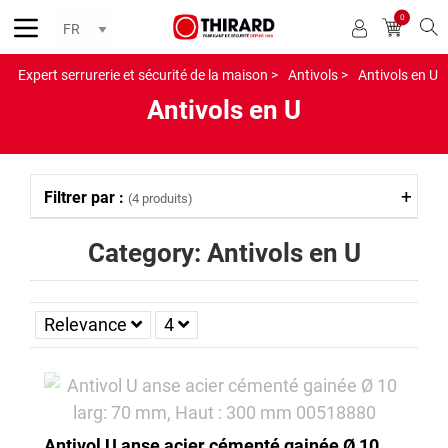
0
Reche
Expert serrurerie et sécurité de la maison >
Antivols >
Antivols en U
Antivols en U
Filtrer par :
(4 produits)
Category: Antivols en U
Relevance
4
Antivol U anse acier cémenté gainée Ø 10