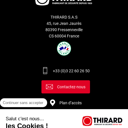
THIRARD S.A.S
45, rue Jean Jaurès
80390 Fressenneville
CS 60004 France
+33 (0)3 22 60 26 50
Contactez-nous
Continuer sans accepter
Plan d’accès
Salut c'est nous...
Recrutement
les Cookies !