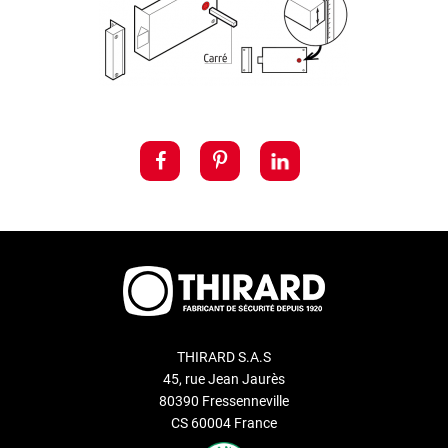
THIRARD S.A.S
45, rue Jean Jaurès
80390 Fressenneville
CS 60004 France