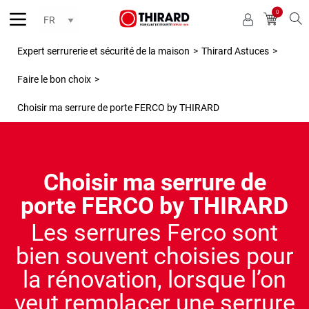
0
Reche
Expert serrurerie et sécurité de la maison
>
Thirard Astuces
>
Faire le bon choix
>
Choisir ma serrure de porte FERCO by THIRARD
Choisir ma serrure de
porte FERCO by THIRARD
Les serrures Ferco sont
bien souvent choisies pour
la rénovation, lorsque l’on
veut remplacer une serrure