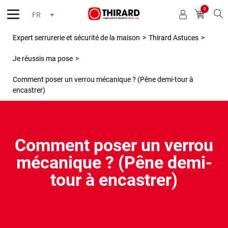
0
Reche
Expert serrurerie et sécurité de la maison
>
Thirard Astuces
>
Je réussis ma pose
>
Comment poser un verrou mécanique ? (Pêne demi-tour à
encastrer)
Comment poser un verrou
mécanique ? (Pêne demi-
tour à encastrer)