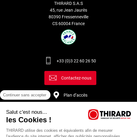
THIRARD S.A.S
45, rue Jean Jaurès
80390 Fressenneville
CS 60004 France
+33 (0)3 22 60 26 50
Contactez-nous
Continuer sans accepter
Plan d’accès
Salut c'est nous...
Recrutement
les Cookies !
THIRARD utilise des cookies et équivalents afin de mesurer
l'audience du site internet, afficher des publicités personnalisées,