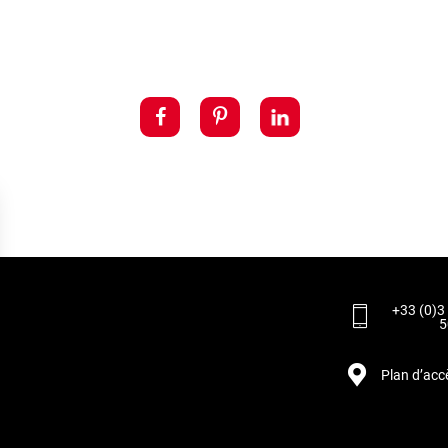
+33 (0)3
5
Plan d’acc