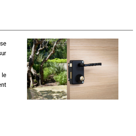
 se
sur
 le
ent