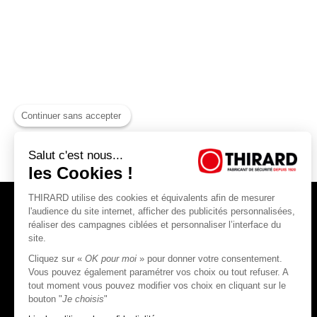
Continuer sans accepter
Salut c'est nous...
les Cookies !
THIRARD utilise des cookies et équivalents afin de mesurer
l'audience du site internet, afficher des publicités personnalisées,
réaliser des campagnes ciblées et personnaliser l’interface du
site.
Cliquez sur «
OK pour moi
» pour donner votre consentement.
THIRARD S.A.S
Vous pouvez également paramétrer vos choix ou tout refuser. A
tout moment vous pouvez modifier vos choix en cliquant sur le
45, rue Jean Jaurès
bouton "
Je choisis
"
80390 Fressenneville