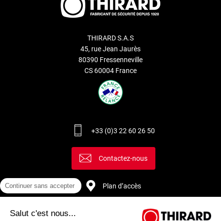
THIRARD S.A.S
45, rue Jean Jaurès
80390 Fressenneville
CS 60004 France
+33 (0)3 22 60 26 50
Contactez-nous
Continuer sans accepter
Plan d’accès
Salut c'est nous...
Recrutement