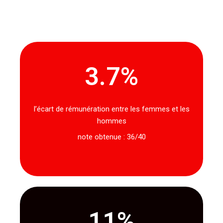
3.7
%
l’écart de rémunération entre les femmes et les
hommes
note obtenue : 36/40
11
%