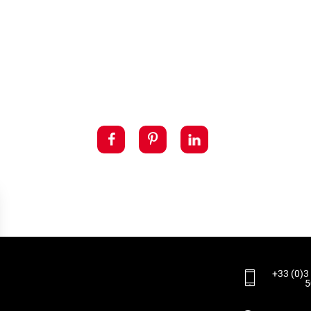
+33 (0)3
5