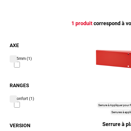
1
produit
correspond
à vo
AXE
45mm
(1)
RANGES
confort
(1)
Serrure à Appliquer pour P
Serrures à appl
Serrure à p
VERSION