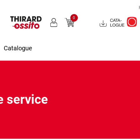
0
Catalogue
2022
Catalogue
e service