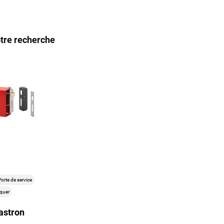
tre recherche
orte de service
iquer
lastron