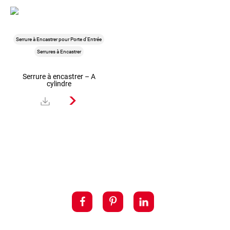
Serrure à Encastrer pour Porte d'Entrée
Serrures à Encastrer
Serrure à encastrer – A
Serrure à Encastrer pour Porte Intérieure
cylindre
Serrures à Encastrer
Serrure à encastrer – Axe 50 –
Pene dormant demi tour NF