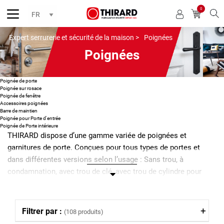
0
Reche
Expert serrurerie et sécurité de la maison >
Poignées
Poignées
Poignée de porte
Poignée sur rosace
Poignée de fenêtre
Accessoires poignées
Barre de maintien
Poignée pour Porte d'entrée
Poignée de Porte intérieure
THIRARD dispose d’une gamme variée de poignées et
garnitures de porte. Conçues pour tous types de portes et
dans différentes versions selon l’usage : Sans trou, à
condamnation, avec trou de clé, avec trou de cylindre pour
porte standard ou avec trou de cylindre pour porte palière. Nos
modèles de poignées sont proposés avec diverses finitions
chromée, aluminium, laquée, laiton, porcelaine, PVC , acier…
Filtrer par :
(108 produits)
Thirard propose en complément des accessoires de poignées