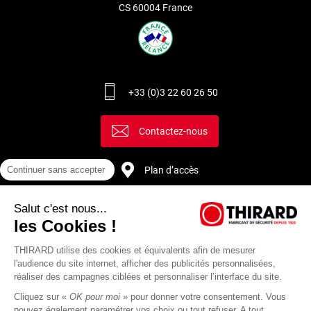
prendre la distance entre les deux trous de fixation de la
CS 60004 France
plaque de propreté. Il existe deux dimensions standards
d’entraxes pour les poignées de porte : 165 ou 195 mm. Avant
de choisir une nouvelle poignée, il est important de connaître
cette dimension afin de poser le plus facilement possible la
nouvelle.
+33 (0)3 22 60 26 50
Contactez-nous
Plan d’accès
Continuer sans accepter
Salut c'est nous...
Recrutement
les Cookies !
THIRARD utilise des cookies et équivalents afin de mesurer
l'audience du site internet, afficher des publicités personnalisées,
réaliser des campagnes ciblées et personnaliser l’interface du site.
Cliquez sur «
OK pour moi
» pour donner votre consentement. Vous
pouvez également paramétrer vos choix ou tout refuser. A tout