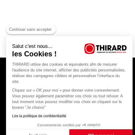
Continuer sans accepter
Salut c'est nous...
les Cookies !
THIRARD utilise des cookies et équivalents afin de mesurer
l'audience du site internet, afficher des publicités personnalisées,
réaliser des campagnes ciblées et personnaliser l’interface du
site.
Cliquez sur «
OK pour moi
» pour donner votre consentement.
THIRARD S.A.S
Vous pouvez également paramétrer vos choix ou tout refuser. A
tout moment vous pouvez modifier vos choix en cliquant sur le
45, rue Jean Jaurès
bouton "
Je choisis
"
80390 Fressenneville
CS 60004 France
Lire la politique de confidentialité
Consentements certifiés par