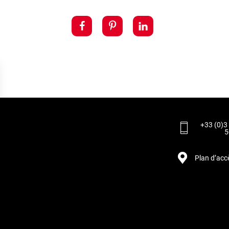
+33 (0)3
5
Plan d’acc