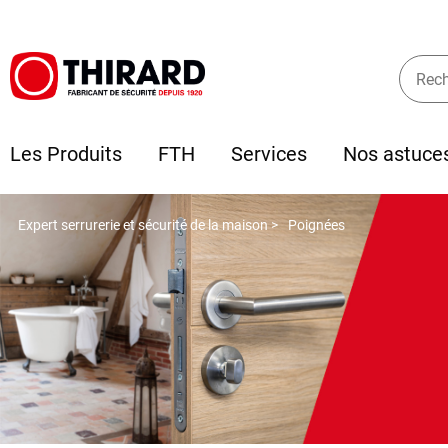
Les Produits
FTH
Services
Nos astuce
Expert serrurerie et sécurité de la maison >
Poignées