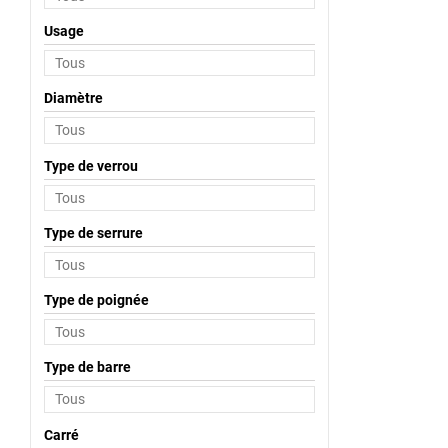
Pour mesurer l’entraxe d’une poignée de porte, il suffit de 
Usage
pour les poignées de porte : 165 ou 195 mm. Avant de chois
Diamètre
Type de verrou
Type de serrure
Type de poignée
Type de barre
Carré