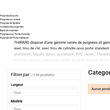
Poignée de porte
Poignée sur rosace
Poignée de fenêtre
Accessoires poignées
Barre de maintien
Poignée pour Porte d'entrée
Poignée de Porte intérieure
THIRARD dispose d’une gamme variée de poignées et garnitu
avec trou de clé, avec trou de cylindre pour porte standar
aluminium, laquée, laiton, porcelaine, PVC , acier… Thir
rosaces, gâches, charnières, arrêts de porte, fermes porte,
Qu’est ce que qu’une béquille de porte ?
Categor
Filtrer par :
Une béquille de porte est une poignée de forme allongée qui 
(108 produits)
décline en forme, couleur et finition afin de s’adapter à to
Largeur
Comment enlever une poignée de porte ?
Aucun produi
Pour enlever une
poignée de porte
, il suffit de dévisser l
désolidariser les poignées et le plaques afin de les rempla
Modèle
Comment mesurer l’entraxe d’une poignée d