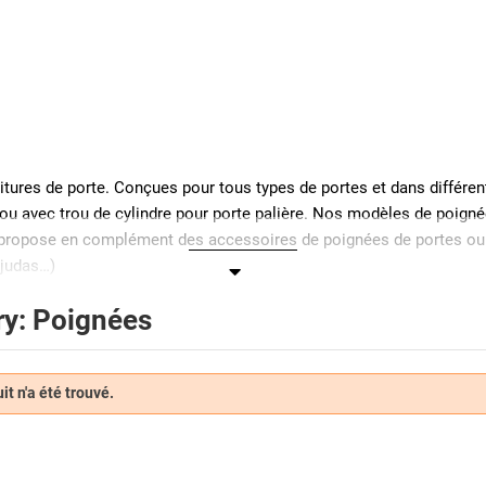
res de porte. Conçues pour tous types de portes et dans différent
d ou avec trou de cylindre pour porte palière. Nos modèles de poign
ard propose en complément des accessoires de poignées de portes o
 judas…)
y: Poignées
permet l’ouverture et la fermeture. Partie visible de la poignée, la
utes les décorations de la plus rustique à la plus moderne.
t n'a été trouvé.
es vis apparentes positionnées en haut et en bas de la plaque de pro
cer.
e porte ?