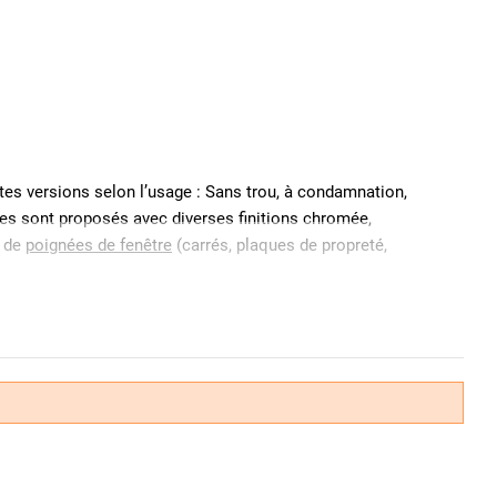
es versions selon l’usage : Sans trou, à condamnation,
ées sont proposés avec diverses finitions chromée,
u de
poignées de fenêtre
(carrés, plaques de propreté,
 béquille sert à manipuler le bec de canne. La béquille se
preté. Une fois enlevées, vous pourrez facilement