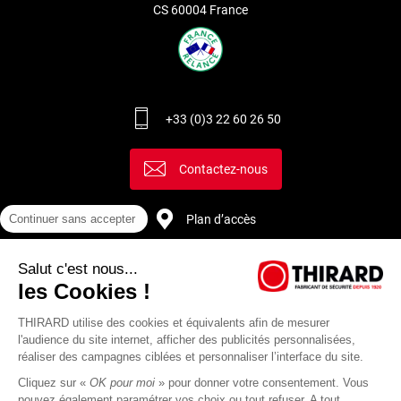
prendre la distance entre les deux trous de fixation de la
CS 60004 France
plaque de propreté. Il existe deux dimensions standards
d’entraxes pour les poignées de porte : 165 ou 195 mm. Avant
de choisir une nouvelle poignée, il est important de connaître
cette dimension afin de poser le plus facilement possible la
nouvelle.
+33 (0)3 22 60 26 50
Contactez-nous
Plan d’accès
Continuer sans accepter
Salut c'est nous...
Recrutement
les Cookies !
THIRARD utilise des cookies et équivalents afin de mesurer
l'audience du site internet, afficher des publicités personnalisées,
réaliser des campagnes ciblées et personnaliser l’interface du site.
Cliquez sur «
OK pour moi
» pour donner votre consentement. Vous
pouvez également paramétrer vos choix ou tout refuser. A tout