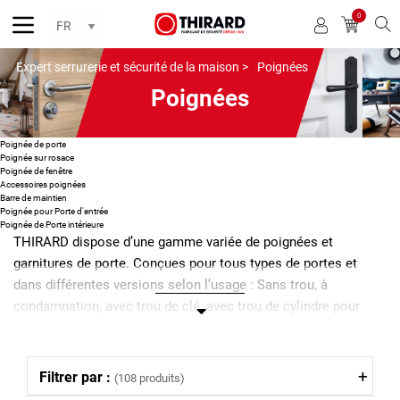
0
Reche
Expert serrurerie et sécurité de la maison >
Poignées
Poignées
Poignée de porte
Poignée sur rosace
Poignée de fenêtre
Accessoires poignées
Barre de maintien
Poignée pour Porte d'entrée
Poignée de Porte intérieure
THIRARD dispose d’une gamme variée de poignées et
garnitures de porte. Conçues pour tous types de portes et
dans différentes versions selon l’usage : Sans trou, à
condamnation, avec trou de clé, avec trou de cylindre pour
porte standard ou avec trou de cylindre pour porte palière. Nos
modèles de poignées sont proposés avec diverses finitions
chromée, aluminium, laquée, laiton, porcelaine, PVC , acier…
Filtrer par :
(108 produits)
Thirard propose en complément des accessoires de poignées