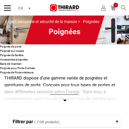
0
Reche
Expert serrurerie et sécurité de la maison >
Poignées
Poignées
Poignée de porte
Poignée sur rosace
Poignée de fenêtre
Accessoires poignées
Barre de maintien
Poignée pour Porte d'entrée
Poignée de Porte intérieure
THIRARD dispose d’une gamme variée de poignées et
garnitures de porte. Conçues pour tous types de portes et
dans différentes versions selon l’usage : Sans trou, à
condamnation, avec trou de clé, avec trou de cylindre pour
porte standard ou avec trou de cylindre pour porte palière. Nos
modèles de poignées sont proposés avec diverses finitions
chromée, aluminium, laquée, laiton, porcelaine, PVC , acier…
Filtrer par :
(108 produits)
Thirard propose en complément des accessoires de poignées