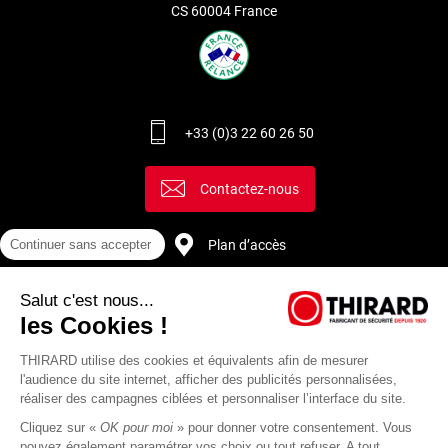
prendre la distance entre les deux trous de fixation de la
CS 60004 France
plaque de propreté. Il existe deux dimensions standards
d’entraxes pour les poignées de porte : 165 ou 195 mm. Avant
de choisir une nouvelle poignée, il est important de connaître
cette dimension afin de poser le plus facilement possible la
nouvelle.
+33 (0)3 22 60 26 50
Contactez-nous
Plan d’accès
Continuer sans accepter
Salut c'est nous...
Recrutement
les Cookies !
THIRARD utilise des cookies et équivalents afin de mesurer
l'audience du site internet, afficher des publicités personnalisées,
réaliser des campagnes ciblées et personnaliser l’interface du site.
Cliquez sur «
OK pour moi
» pour donner votre consentement. Vous
pouvez également paramétrer vos choix ou tout refuser. A tout