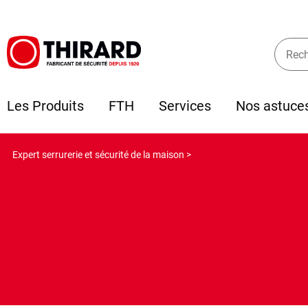
Les Produits
FTH
Services
Nos astuce
Expert serrurerie et sécurité de la maison >