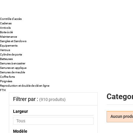
Contrôle d'accès
Cadenas
Antivols
Boite à clé
Maintenance
Sangles et Sandows
Equipements
Verrous
Cylindre de porte
Batteuses
Serrures à encastrer
Serrures en applique
Serrures de meuble
Coffre-forts
Poignées
Reproduction et double de clé en ligne
FTH
Categor
Filtrer par :
(910 produits)
Largeur
Aucun produi
Modèle