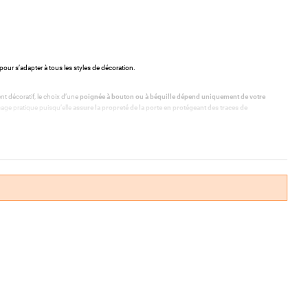
pour s’adapter à tous les styles de décoration.
t décoratif, le choix d’une
poignée à bouton ou à béquille dépend uniquement de votre
sage pratique puisqu’elle
assure la propreté de la porte en protégeant des traces de
n. Chambre, cave, garage ou bureau, toutes les pièces nécessitant d’être fermées à clé
 Par mesure de sécurité, la poignée de porte à condamnation peut également se débloquer de