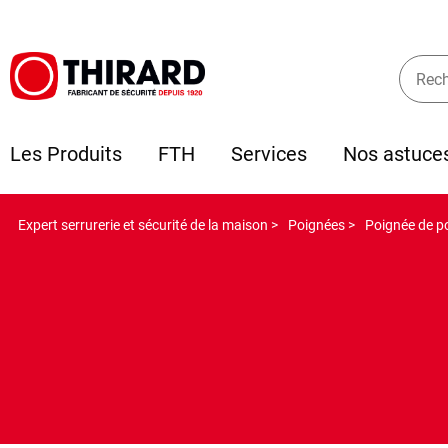
Les Produits
FTH
Services
Nos astuce
Expert serrurerie et sécurité de la maison >
Poignées >
Poignée de p