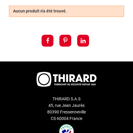
D’une utilisation très simple et rapide à poser, les serrures
Aucun produit n'a été trouvé.
batteuses sont généralement employées pour les boîtes aux
lettres, les casiers de vestiaire, le mobilier de bureau, les
petits coffres, etc.
Avantages et inconvénients de la serrure
batteuse
La serrure batteuse possède un certain nombre d’avantages
liés à sa composition simple. C’est l’une des serrures les
moins chères du marché, son installation et son utilisation est
d’une simplicité enfantine et son mécanisme, de part sa
simplicité est très durable. Elle offre cependant un niveau de
sécurité peu élevé.
THIRARD S.A.S
45, rue Jean Jaurès
80390 Fressenneville
CS 60004 France