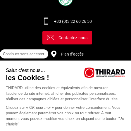
+33 (0)3 22 60 26 50
Contactez-nous
Plan d’accès
Continuer sans accepter
Salut c'est nous...
Recrutement
les Cookies !
THIRARD utilise des cookies et équivalents afin de mesurer
l'audience du site internet, afficher des publicités personnalisées,
réaliser des campagnes ciblées et personnaliser l’interface du site.
Cliquez sur «
OK pour moi
» pour donner votre consentement. Vous
pouvez également paramétrer vos choix ou tout refuser. A tout
moment vous pouvez modifier vos choix en cliquant sur le bouton "
Je
choisis
"