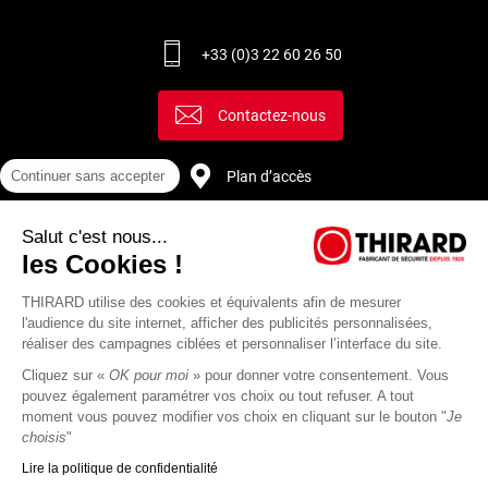
+33 (0)3 22 60 26 50
Contactez-nous
Plan d’accès
Continuer sans accepter
Salut c'est nous...
Recrutement
les Cookies !
THIRARD utilise des cookies et équivalents afin de mesurer
l'audience du site internet, afficher des publicités personnalisées,
réaliser des campagnes ciblées et personnaliser l’interface du site.
Cliquez sur «
OK pour moi
» pour donner votre consentement. Vous
pouvez également paramétrer vos choix ou tout refuser. A tout
moment vous pouvez modifier vos choix en cliquant sur le bouton "
Je
choisis
"
Lire la politique de confidentialité
Mentions
Politique de
Actualités
Revue
CGU
CGV